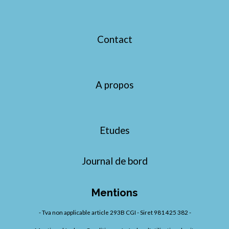
l
e
s
Contact
A propos
Etudes
Journal de bord
Mentions
- Tva non applicable article 293B CGI - Siret 981 425 382 -