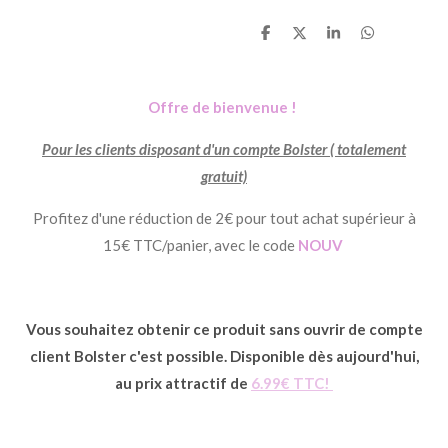
P
P
P
P
a
a
a
a
r
r
r
r
t
t
t
t
a
a
a
a
Offre de bienvenue !
g
g
g
g
e
e
e
e
r
r
r
r
Pour les clients disposant d'un compte Bolster ( totalement
gratuit)
Profitez d'une réduction de 2€ pour tout achat supérieur à
15€ TTC/panier, avec le code
NOUV
Vous souhaitez obtenir ce produit sans ouvrir de compte
client Bolster c'est possible. Disponible dès aujourd'hui,
au prix attractif de
6.99€ TTC!